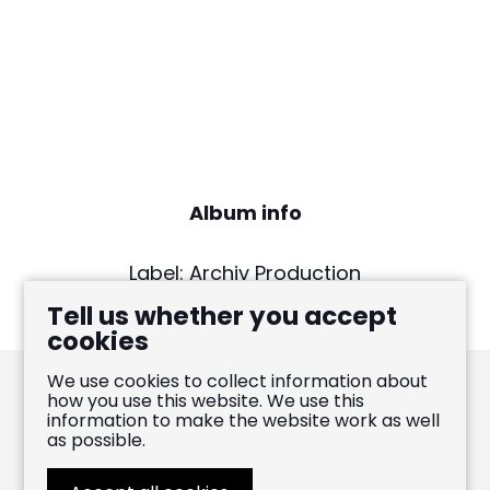
Album info
Label: Archiv Production
Release date: June 30, 2015
Tell us whether you accept
cookies
We use cookies to collect information about
how you use this website. We use this
information to make the website work as well
Pablo Heras-Casado
as possible.