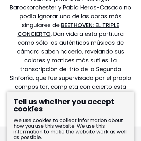
Barockorchester y Pablo Heras-Casado no
podía ignorar una de las obras más
singulares de
BEETHOVEN: EL TRIPLE
CONCIERTO
. Dan vida a esta partitura
como sólo los auténticos músicos de
cámara saben hacerlo, revelando sus
colores y matices más sutiles. La
transcripción del trío de la Segunda
Sinfonía, que fue supervisada por el propio
compositor, completa con acierto esta
incursión en el Beethoven menos conocido,
Tell us whether you accept
en el que la intimidad se mezcla con la
cookies
grandeza.
We use cookies to collect information about
how you use this website. We use this
information to make the website work as well
as possible.