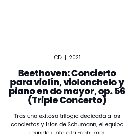
Pablo Heras-Casado
MENÚ
CD |
2021
Beethoven: Concierto
para violín, violonchelo y
piano en do mayor, op. 56
(Triple Concerto)
Tras una exitosa trilogía dedicada a los
conciertos y tríos de Schumann, el equipo
reunido junto a la Freiburger